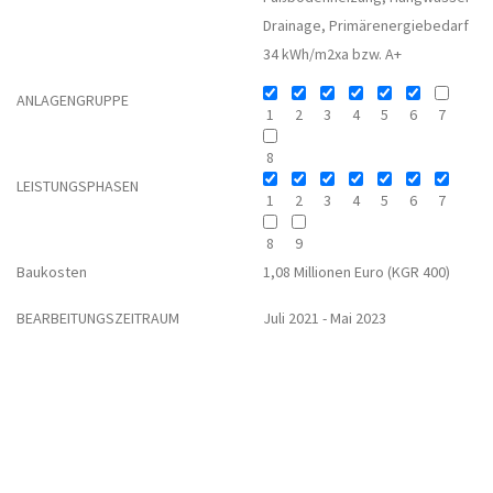
Drainage, Primärenergiebedarf
34 kWh/m2xa bzw. A+
ANLAGENGRUPPE
1
2
3
4
5
6
7
8
LEISTUNGSPHASEN
1
2
3
4
5
6
7
8
9
Baukosten
1,08 Millionen Euro (KGR 400)
BEARBEITUNGSZEITRAUM
Juli 2021 - Mai 2023