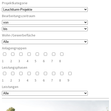
Projektkategorie
Bearbeitungszeitraum
Wohn-/Gewerbefläche
Anlagengruppen
1
2
3
4
5
6
7
8
Leistungsphasen
1
2
3
4
5
6
7
8
9
Leistungen