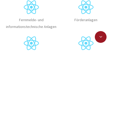
Fernmelde- und
Förderanlagen
informationstechnische Anlagen
Gebäudeautomation
Lufttechnische Anlagen
Nutzungsspezifische Anlagen
Regenerative Energien
Starkstromanlagen
Wärmeversorgungsanlagen