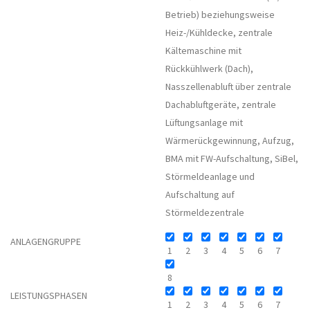
Betrieb) beziehungsweise
Heiz-/Kühldecke, zentrale
Kältemaschine mit
Rückkühlwerk (Dach),
Nasszellenabluft über zentrale
Dachabluftgeräte, zentrale
Lüftungsanlage mit
Wärmerückgewinnung, Aufzug,
BMA mit FW-Aufschaltung, SiBel,
Störmeldeanlage und
Aufschaltung auf
Störmeldezentrale
ANLAGENGRUPPE
1
2
3
4
5
6
7
8
LEISTUNGSPHASEN
1
2
3
4
5
6
7