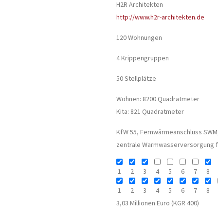
H2R Architekten
http://www.h2r-architekten.de
120 Wohnungen
4 Krippengruppen
50 Stellplätze
Wohnen: 8200 Quadratmeter
Kita: 821 Quadratmeter
KfW 55, Fernwärmeanschluss SWM,
zentrale Warmwasserversorgung für
1
2
3
4
5
6
7
8
1
2
3
4
5
6
7
8
3,03 Millionen Euro (KGR 400)